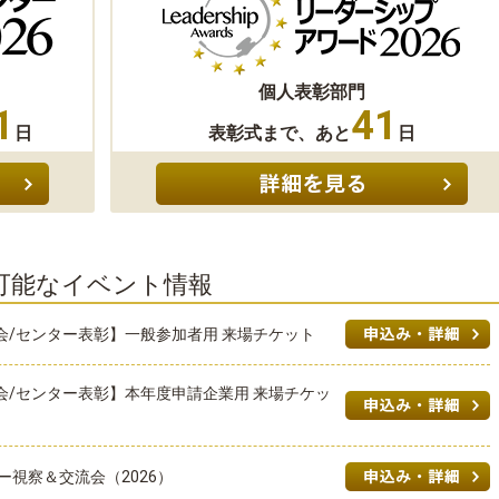
個人表彰部門
1
41
日
表彰式まで、あと
日
可能なイベント情報
会/センター表彰】一般参加者用 来場チケット
会/センター表彰】本年度申請企業用 来場チケッ
ー視察＆交流会（2026）