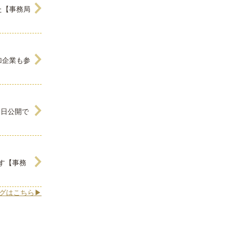
た【事務局
加企業も参
明日公開で
す【事務
グはこちら▶