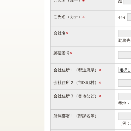
ご氏名（漢字）
※
姓
ご氏名（カナ）
※
セイ
会社名
※
勤務先
郵便番号
※
会社住所１（都道府県）
※
会社住所２（市区町村）
※
会社住所３（番地など）
※
番地・
所属部署１（部課名等）
（例：