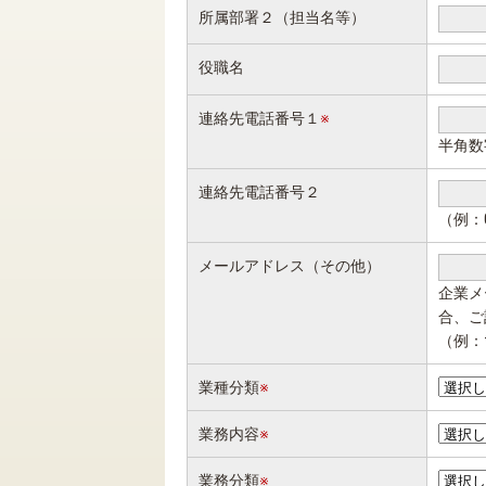
所属部署２（担当名等）
役職名
連絡先電話番号１
※
半角数字
連絡先電話番号２
（例：0
メールアドレス（その他）
企業メ
合、ご
（例：t
業種分類
※
業務内容
※
業務分類
※