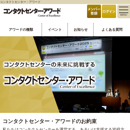
コンタクトセンター・アワード
toggle
MENU
naviga
アワードの種類
イベント
お知らせ
よくある質問
コンタクトセンター・アワードのお約束
私たちはコンタクトセンターを運営する、あるいは支援する皆様方