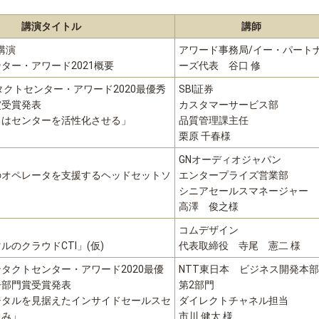
講演タイトル
講師
講演
アワード事務局/イー・パート
ター・アワード2021概要
ーズ代表 谷口 修
タクトセンター・アワード2020最優秀
SBI証券
賞受賞発表
カスタマーサービス部
りはセンターを活性化させる」
品質管理課主任
栗原 千春様
GNオーディオジャパン
のオペレータを支援するヘッドセットソ
エンタープライズ営業部
シニアセールスマネージャー
高澤 俊之様
コムデザイン
ルのクラウドCTI」(仮)
代表取締役 寺尾 憲二 様
タクトセンター・アワード2020最優
NTT東日本 ビジネス開発本部
ー部門賞受賞発表
第2部門
ジタルを見据えたインサイドセールスセ
ダイレクトチャネル担当
組み」
市川 健太 様