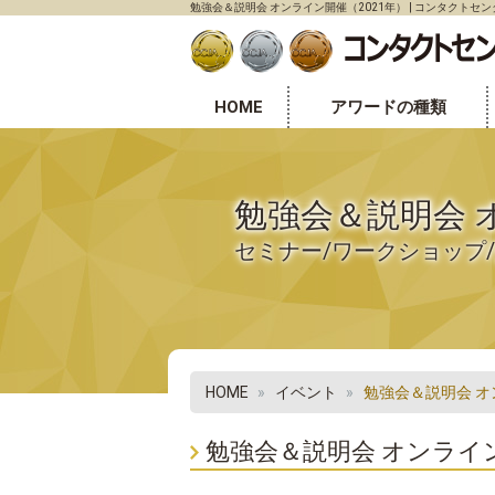
勉強会＆説明会 オンライン開催（2021年） | コンタクトセ
HOME
アワードの種類
センター表彰部門
個人表彰部門
オフィス環境表彰部門
勉強会＆説明会 
セミナー/ワークショップ
HOME
イベント
勉強会＆説明会 オ
勉強会＆説明会 オンライン