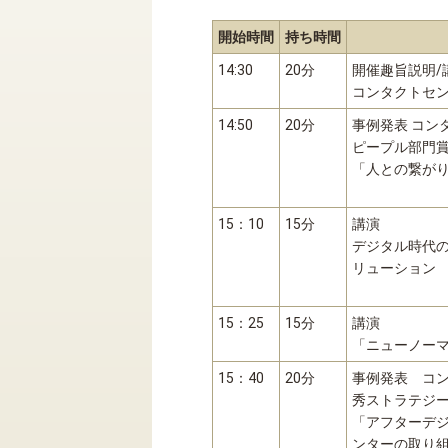
開始時間
持ち時間
14:30
20分
開催趣旨説明/
コンタクトセン
14:50
20分
事例発表 コン
ピープル部門
「人との繋が
15：10
15分
講演
デジタル時代
リューション
15：25
15分
講演
「ニューノーマ
15：40
20分
事例発表 コン
秀ストラテジ
「アフターデ
ンターの取り