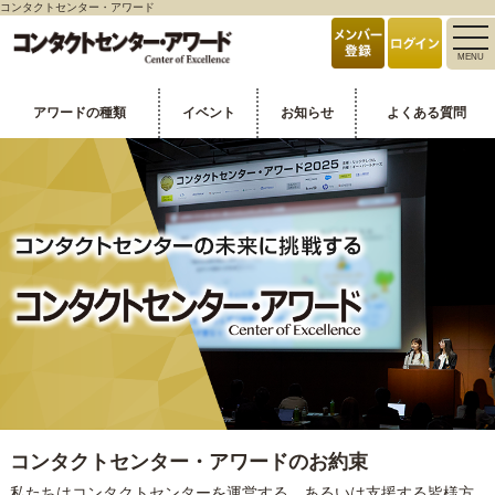
コンタクトセンター・アワード
toggle
MENU
naviga
アワードの種類
イベント
お知らせ
よくある質問
コンタクトセンター・アワードのお約束
私たちはコンタクトセンターを運営する、あるいは支援する皆様方